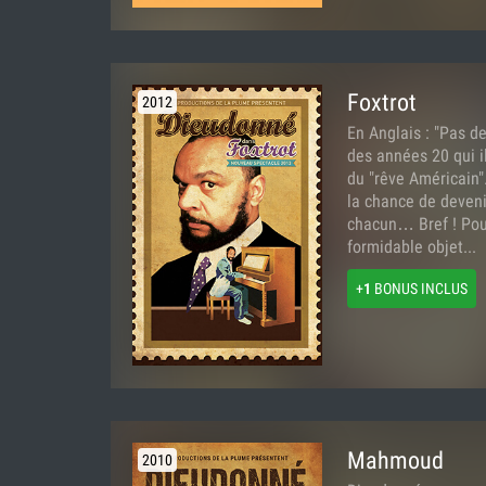
Foxtrot
2012
En Anglais : "Pas d
des années 20 qui i
du "rêve Américain
la chance de devenir
chacun… Bref ! Pou
formidable objet...
+
1
BONUS INCLUS
Mahmoud
2010