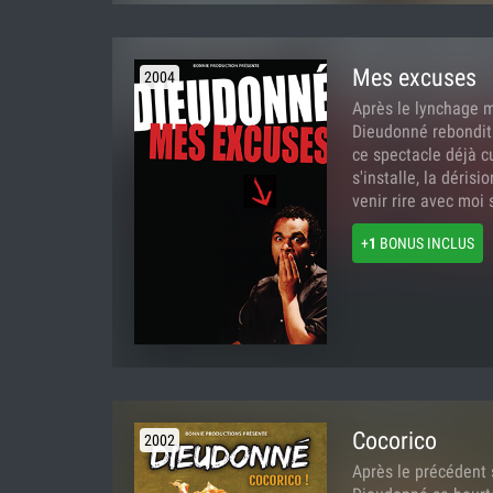
Mes excuses
2004
Après le lynchage mé
Dieudonné rebondit 
ce spectacle déjà c
s'installe, la dérisi
venir rire avec moi 
+
1
BONUS INCLUS
Cocorico
2002
Après le précédent 