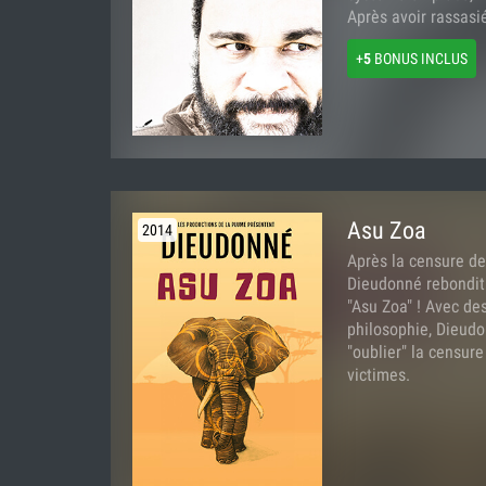
Après avoir rassasié
+
5
BONUS INCLUS
Asu Zoa
2014
Après la censure de
Dieudonné rebondit 
"Asu Zoa" ! Avec des
philosophie, Dieudo
"oublier" la censure
victimes.