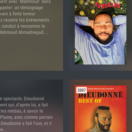
vient avec "Mahmoud" dans
'appeler: un témoignage
rain à forte teneur
us raconte les événements
t conduit à rencontrer le
: Mahmoud Ahmadinejad....
2007
n spectacle, Dieudonné
nt qui, d'après lui, a fait
 les médias, à savoir le
e Plume, avec comme parrain
ieudonné a fait l'con, et il
n...