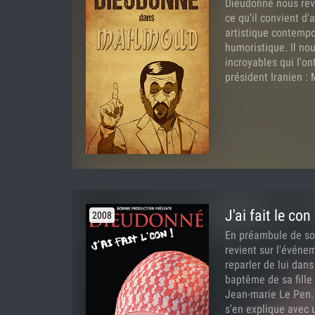
Dieudonné nous re
ce qu'il convient d
artistique contempo
humoristique. Il no
incroyables qui l'on
président Iranien 
J'ai fait le con
2008
En préambule de so
revient sur l'événeme
reparler de lui dans
baptême de sa fill
Jean-marie Le Pen. D
s'en explique avec u