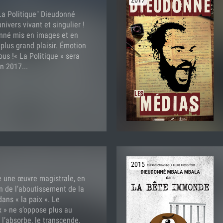
La Politique" Dieudonné
ivers vivant et singulier !
nné mis en images et en
plus grand plaisir. Émotion
ous !« La Politique » sera
in 2017...
2015
e une œuvre magistrale, en
n de l’aboutissement de la
ns « la paix ». Le
 » ne s’oppose plus au
 l’absorbe, le transcende.