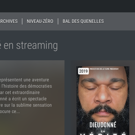
ARCHIVES
NIVEAU-ZÉRO
BAL DES QUENELLES
 en streaming
2019
représentent une aventure
 l'histoire des démocraties
ar cet extraordinaire
né a écrit un spectacle
vre sur la sublime sensation
ocure ce...