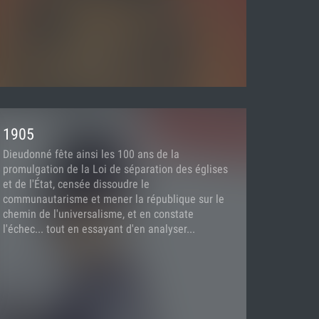
1905
Dieudonné fête ainsi les 100 ans de la
promulgation de la Loi de séparation des églises
et de l'État, censée dissoudre le
communautarisme et mener la république sur le
chemin de l'universalisme, et en constate
l'échec... tout en essayant d'en analyser...