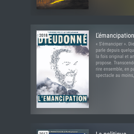
L'émancipatio
2018
« S'émanciper ». Di
parle depuis quelqu
la fois original et 
propose. Transcende
rire ensemble, en pa
spectacle au moins,.
2017