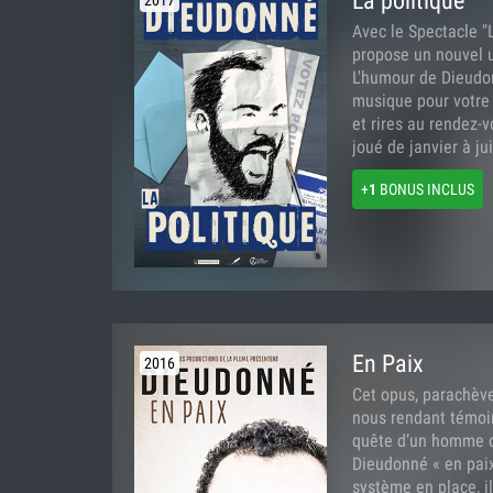
La politique
Avec le Spectacle "
propose un nouvel un
L'humour de Dieudo
musique pour votre 
et rires au rendez-v
joué de janvier à ju
+
1
BONUS INCLUS
En Paix
2016
Cet opus, parachèv
nous rendant témoi
quête d’un homme da
Dieudonné « en paix
système en place, il