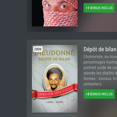
+
1
BONUS INCLUS
Dépôt de bilan
2006
L'humoriste, au trav
personnages loufoq
portrait acide de n
aborde les dépôts d
formes : sociaux, hi
animaliers.
+
3
BONUS INCLUS